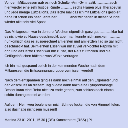
Vor dem Mittagessen gab es noch Schulter-Arm-Gymnastik .............. auch
hier wieder eine sehr lustige Runde ............. sechs Frauen plus Therapeutin
und jede menge Luftballons. Das letzte mal das ich mit Luftballons gespielt
habe ist schon ein paar Jahre her ............. aber wir hatten in dieser Stunde
wieder alle sehr viel Spass.
Das Mittagessen war in den drei Wochen eigentlich ganz gut ............. klar hat
es nicht wie zu Hause geschmeckt, aber man konnte nicht meckern ............
nur komisch das es ausgerechnet am ersten und am letzten Tag so gar nicht
geschmeckt hat. Beim ersten Essen war mir zuviel verkochter Paprika mit
drin und das letzte Essen war mir zu fad, der Reis zu trocken und die
Geflügelbällchen hätten etwas Würze vertragen.
Ich bin mal gespannt ob ich in der kommenden Woche nach dem
Mittagessen die Entspannungsgruppe vermissen werde!!
Nach dem entspannen ging es dann noch einmal auf den Ergometer und
den Abschluss an diesem Tag bildete dann noch eine Lymphdrainage.
Besser kann eine Reha nicht zu ende gehen, zum schluss noch einmal
schön durchgeknetet werden.
Auf dem Heimweg begleiteten mich Schneeflocken die von Himmel fielen,
also das hätte nicht sein müssen!!
Martina
23.01.2011, 15.30
|
(3/3)
Kommentare
(
RSS
) |
PL