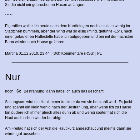
Studie nicht mir gebrochenen Haxen anfangen.
*****
Eigentlich wollte ich heute nach dem Kardiologen noch ein klein wenig im
Städtchen bummeln, aber der Wind war so eisig (mind. gefühlte -15°), nach
einer gelaufenen Haltestelle habe ich aufgegeben und bin mit der nächsten
Bahn wieder nach Hause gefahren.
Martina
01.12.2010, 23.44
|
(3/3)
Kommentare
(
RSS
) |
PL
Nur
6x
noch
Bestrahlung, dann habe ich auch das geschafft.
So langsam wird die Haut immer trockner da wo sie bestrahlt wird. Es juckt
und spannt ein klein wenig nach der Bestrahlung, aber wenn ich zu Hause
bin pudere ich immer gleich alles dünn ab und wenig später hat sich die
Haut auch schon wieder beruhigt.
Am Freitag hat sich der Arzt die Haut kurz angeschaut und meinte dann sie
würde gut aussehen.