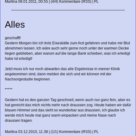
Martina
08.01.2011, 00.55
|
(4/4)
Kommentare
(
RSS
) |
PL
Alles
geschafft!
Gestern Morgen bin ich trotz Eiseskälte zum Arzt gefahren und habe mir Blut
abnehmen lassen. Ich wäre auch sehr gerne noch unter der warmen Decke
liegen geblieben, aber warum auf die lange Bank schieben, was ich erledigt
habe ist erledigt!
Jetzt muss ich nur noch abwarten das alle Ergebnisse in meiner Klinik
angekommen sind, dann melden die sich und wir können mit der
Nachsorgestudie beginnen.
*****
Gestern hat es den ganzen Tag geschneit, wenn auch nur ganz fein, aber es
hat gereicht das mich nichts mehr nach draussen zog. Heute haben wir dafür
blauen Himmel und das sieht so wunderbar aus draussen, ich glaube ich
werde mich heute mal ganz warm einpacken und meine Nase nach
draussen tragen.
Martina
03.12.2010, 11.38
|
(1/1)
Kommentare
(
RSS
) |
PL