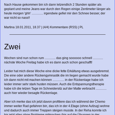
Nach Hause gekommen bin ich dann letzendlich 2 Stunden später als
geplant und meine Jeans war durch den Regen einige Zentimeter länger als
heute morgen 'ghh' ............... irgendwie gefiel mir den Schnee besser, der
war nicht so nass!!
Martina
18.01.2011, 18.37
|
(4/4)
Kommentare
(
RSS
) |
PL
Zwei
Wochen sind nun schon rum .............. das ging soooooo schnell .............
nächste Woche Freitag habe ich es dann auch schon geschafft!
Leider hat mich diese Woche eine dicke fette Erkältung etwas ausgebremst.
Die eine oder andere Rückengymnastik die im liegen gemacht wurde habe
ich dann nicht mit machen können ............... in der Rückenlage habe ich
leider immer sehr stark husten müssen. Auch die Entspannungstherapie
habe ich die letzen Tage im Schneidersitz auf der Matte verbracht ..............
auch hier wieder besagte Rückenlage.
Aber ich merke das ich jetzt davon profitiere das ich während der Chemo
immer weiter Rad gefahren bin, das ich in der 4.Etage (ohne Aufzug) wohne
und dadurch auch immer Treppen steigen musste. In der Reha konnte ich
bis jetzt alles ohne Probleme mitmachen (bis auf die Übungen in der