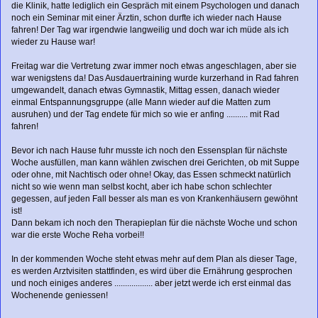
die Klinik, hatte lediglich ein Gespräch mit einem Psychologen und danach
noch ein Seminar mit einer Ärztin, schon durfte ich wieder nach Hause
fahren! Der Tag war irgendwie langweilig und doch war ich müde als ich
wieder zu Hause war!
Freitag war die Vertretung zwar immer noch etwas angeschlagen, aber sie
war wenigstens da! Das Ausdauertraining wurde kurzerhand in Rad fahren
umgewandelt, danach etwas Gymnastik, Mittag essen, danach wieder
einmal Entspannungsgruppe (alle Mann wieder auf die Matten zum
ausruhen) und der Tag endete für mich so wie er anfing .......... mit Rad
fahren!
Bevor ich nach Hause fuhr musste ich noch den Essensplan für nächste
Woche ausfüllen, man kann wählen zwischen drei Gerichten, ob mit Suppe
oder ohne, mit Nachtisch oder ohne! Okay, das Essen schmeckt natürlich
nicht so wie wenn man selbst kocht, aber ich habe schon schlechter
gegessen, auf jeden Fall besser als man es von Krankenhäusern gewöhnt
ist!
Dann bekam ich noch den Therapieplan für die nächste Woche und schon
war die erste Woche Reha vorbei!!
In der kommenden Woche steht etwas mehr auf dem Plan als dieser Tage,
es werden Arztvisiten stattfinden, es wird über die Ernährung gesprochen
und noch einiges anderes .................. aber jetzt werde ich erst einmal das
Wochenende geniessen!