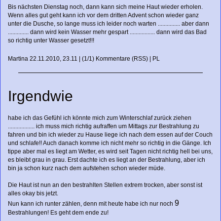
Bis nächsten Dienstag noch, dann kann sich meine Haut wieder erholen.
Wenn alles gut geht kann ich vor dem dritten Advent schon wieder ganz
unter die Dusche, so lange muss ich leider noch warten ............... aber dann
.............. dann wird kein Wasser mehr gespart ................. dann wird das Bad
so richtig unter Wasser gesetzt!!!
Martina
22.11.2010, 23.11
|
(1/1)
Kommentare
(
RSS
) |
PL
Irgendwie
habe ich das Gefühl ich könnte mich zum Winterschlaf zurück ziehen
.................. ich muss mich richtig aufraffen um Mittags zur Bestrahlung zu
fahren und bin ich wieder zu Hause liege ich nach dem essen auf der Couch
und schlafe!! Auch danach komme ich nicht mehr so richtig in die Gänge. Ich
tippe aber mal es liegt am Wetter, es wird seit Tagen nicht richtig hell bei uns,
es bleibt grau in grau. Erst dachte ich es liegt an der Bestrahlung, aber ich
bin ja schon kurz nach dem aufstehen schon wieder müde.
Die Haut ist nun an den bestrahlten Stellen extrem trocken, aber sonst ist
alles okay bis jetzt.
9
Nun kann ich runter zählen, denn mit heute habe ich nur noch
Bestrahlungen! Es geht dem ende zu!