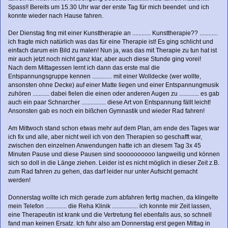
Spass!! Bereits um 15.30 Uhr war der erste Tag für mich beendet und ich
konnte wieder nach Hause fahren.
Der Dienstag fing mit einer Kunsttherapie an ............ Kunsttherapie?? ............
ich fragte mich natürlich was das für eine Therapie ist! Es ging schlicht und
einfach darum ein Bild zu malen! Nun ja, was das mit Therapie zu tun hat ist
mir auch jetzt noch nicht ganz klar, aber auch diese Stunde ging vorei!
Nach dem Mittagessen lernt ich dann das erste mal die
Entspannungsgruppe kennen ............. mit einer Wolldecke (wer wollte,
ansonsten ohne Decke) auf einer Matte liegen und einer Entspannungmusik
zuhören ........... dabei fielen die einen oder anderen Augen zu ............. es gab
auch ein paar Schnarcher ................ diese Art von Entspannung fällt leicht!
Ansonsten gab es noch ein bißchen Gymnastik und wieder Rad fahren!
Am Mittwoch stand schon etwas mehr auf dem Plan, am ende des Tages war
ich fix und alle, aber nicht weil ich von den Therapien so geschafft war,
zwischen den einzelnen Anwendungen hatte ich an diesem Tag 3x 45
Minuten Pause und diese Pausen sind soooooooooo langweilig und können
sich so doll in die Länge ziehen. Leider ist es nicht möglich in dieser Zeit z.B.
zum Rad fahren zu gehen, das darf leider nur unter Aufsicht gemacht
werden!
Donnerstag wollte ich mich gerade zum abfahren fertig machen, da klingelte
mein Telefon .............. die Reha Klinik ................. ich konnte mir Zeit lassen,
eine Therapeutin ist krank und die Vertretung fiel ebenfalls aus, so schnell
fand man keinen Ersatz. Ich fuhr also am Donnerstag erst gegen Mittag in