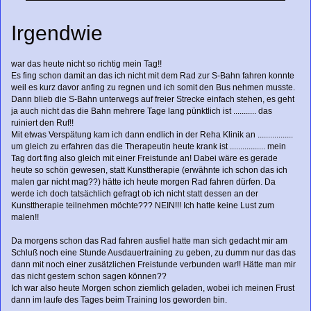
Irgendwie
war das heute nicht so richtig mein Tag!!
Es fing schon damit an das ich nicht mit dem Rad zur S-Bahn fahren konnte
weil es kurz davor anfing zu regnen und ich somit den Bus nehmen musste.
Dann blieb die S-Bahn unterwegs auf freier Strecke einfach stehen, es geht
ja auch nicht das die Bahn mehrere Tage lang pünktlich ist ........... das
ruiniert den Ruf!!
Mit etwas Verspätung kam ich dann endlich in der Reha Klinik an .................
um gleich zu erfahren das die Therapeutin heute krank ist ................. mein
Tag dort fing also gleich mit einer Freistunde an! Dabei wäre es gerade
heute so schön gewesen, statt Kunsttherapie (erwähnte ich schon das ich
malen gar nicht mag??) hätte ich heute morgen Rad fahren dürfen. Da
werde ich doch tatsächlich gefragt ob ich nicht statt dessen an der
Kunsttherapie teilnehmen möchte??? NEIN!!! Ich hatte keine Lust zum
malen!!
Da morgens schon das Rad fahren ausfiel hatte man sich gedacht mir am
Schluß noch eine Stunde Ausdauertraining zu geben, zu dumm nur das das
dann mit noch einer zusätzlichen Freistunde verbunden war!! Hätte man mir
das nicht gestern schon sagen können??
Ich war also heute Morgen schon ziemlich geladen, wobei ich meinen Frust
dann im laufe des Tages beim Training los geworden bin.