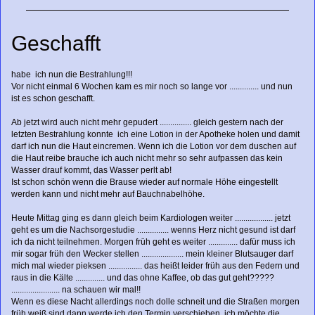
Geschafft
habe ich nun die Bestrahlung!!!
Vor nicht einmal 6 Wochen kam es mir noch so lange vor .............. und nun
ist es schon geschafft.
Ab jetzt wird auch nicht mehr gepudert ............... gleich gestern nach der
letzten Bestrahlung konnte ich eine Lotion in der Apotheke holen und damit
darf ich nun die Haut eincremen. Wenn ich die Lotion vor dem duschen auf
die Haut reibe brauche ich auch nicht mehr so sehr aufpassen das kein
Wasser drauf kommt, das Wasser perlt ab!
Ist schon schön wenn die Brause wieder auf normale Höhe eingestellt
werden kann und nicht mehr auf Bauchnabelhöhe.
Heute Mittag ging es dann gleich beim Kardiologen weiter .................. jetzt
geht es um die Nachsorgestudie ............... wenns Herz nicht gesund ist darf
ich da nicht teilnehmen. Morgen früh geht es weiter .............. dafür muss ich
mir sogar früh den Wecker stellen .................... mein kleiner Blutsauger darf
mich mal wieder pieksen ................ das heißt leider früh aus den Federn und
raus in die Kälte .............. und das ohne Kaffee, ob das gut geht?????
....................... na schauen wir mal!!
Wenn es diese Nacht allerdings noch dolle schneit und die Straßen morgen
früh weiß sind dann werde ich den Termin verschieben, ich möchte die