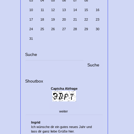
03
04
05
06
07
08
09
10
11
12
13
14
15
16
17
18
19
20
21
22
23
24
25
26
27
28
29
30
31
Suche
Shoutbox
Captcha Abfrage
Ingrid
Ich wünsche dir ein gutes neues Jahr und
lass dir ganz liebe Grüße hier.