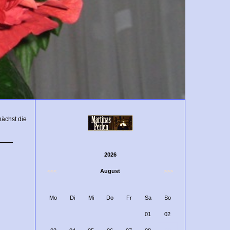
ächst die
2026
<<<
August
>>>
Mo
Di
Mi
Do
Fr
Sa
So
01
02