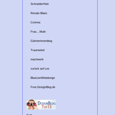
SchneiderHein
Renate Blaes
Corinna
Frau....Mutti
Gärtnerinnenblog
Traumwind
machwerk
zurück auf Los
BlueLionWebdesign
Free.DesignBlog.de