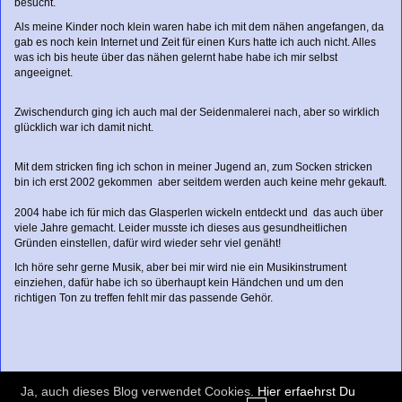
besucht.
Als meine Kinder noch klein waren habe ich mit dem nähen angefangen, da
gab es noch kein Internet und Zeit für einen Kurs hatte ich auch nicht. Alles
was ich bis heute über das nähen gelernt habe habe ich mir selbst
angeeignet.
Zwischendurch ging ich auch mal der Seidenmalerei nach, aber so wirklich
glücklich war ich damit nicht.
Mit dem stricken fing ich schon in meiner Jugend an, zum Socken stricken
bin ich erst 2002 gekommen aber seitdem werden auch keine mehr gekauft.
2004 habe ich für mich das Glasperlen wickeln entdeckt und das auch über
viele Jahre gemacht. Leider musste ich dieses aus gesundheitlichen
Gründen einstellen, dafür wird wieder sehr viel genäht!
Ich höre sehr gerne Musik, aber bei mir wird nie ein Musikinstrument
einziehen, dafür habe ich so überhaupt kein Händchen und um den
richtigen Ton zu treffen fehlt mir das passende Gehör.
Ja, auch dieses Blog verwendet Cookies.
Hier erfaehrst Du