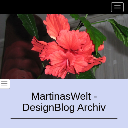
Toggle
naviga
MartinasWelt -
DesignBlog Archiv