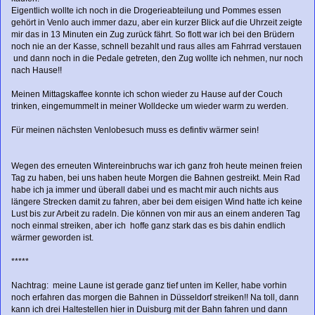
Eigentlich wollte ich noch in die Drogerieabteilung und Pommes essen
gehört in Venlo auch immer dazu, aber ein kurzer Blick auf die Uhrzeit zeigte
mir das in 13 Minuten ein Zug zurück fährt. So flott war ich bei den Brüdern
noch nie an der Kasse, schnell bezahlt und raus alles am Fahrrad verstauen
und dann noch in die Pedale getreten, den Zug wollte ich nehmen, nur noch
nach Hause!!
Meinen Mittagskaffee konnte ich schon wieder zu Hause auf der Couch
trinken, eingemummelt in meiner Wolldecke um wieder warm zu werden.
Für meinen nächsten Venlobesuch muss es defintiv wärmer sein!
Wegen des erneuten Wintereinbruchs war ich ganz froh heute meinen freien
Tag zu haben, bei uns haben heute Morgen die Bahnen gestreikt. Mein Rad
habe ich ja immer und überall dabei und es macht mir auch nichts aus
längere Strecken damit zu fahren, aber bei dem eisigen Wind hatte ich keine
Lust bis zur Arbeit zu radeln. Die können von mir aus an einem anderen Tag
noch einmal streiken, aber ich hoffe ganz stark das es bis dahin endlich
wärmer geworden ist.
*****
Nachtrag: meine Laune ist gerade ganz tief unten im Keller, habe vorhin
noch erfahren das morgen die Bahnen in Düsseldorf streiken!! Na toll, dann
kann ich drei Haltestellen hier in Duisburg mit der Bahn fahren und dann