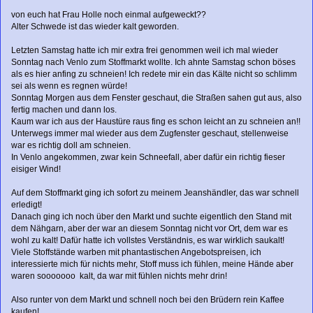
von euch hat Frau Holle noch einmal aufgeweckt??
Alter Schwede ist das wieder kalt geworden.
Letzten Samstag hatte ich mir extra frei genommen weil ich mal wieder
Sonntag nach Venlo zum Stoffmarkt wollte. Ich ahnte Samstag schon böses
als es hier anfing zu schneien! Ich redete mir ein das Kälte nicht so schlimm
sei als wenn es regnen würde!
Sonntag Morgen aus dem Fenster geschaut, die Straßen sahen gut aus, also
fertig machen und dann los.
Kaum war ich aus der Haustüre raus fing es schon leicht an zu schneien an!!
Unterwegs immer mal wieder aus dem Zugfenster geschaut, stellenweise
war es richtig doll am schneien.
In Venlo angekommen, zwar kein Schneefall, aber dafür ein richtig fieser
eisiger Wind!
Auf dem Stoffmarkt ging ich sofort zu meinem Jeanshändler, das war schnell
erledigt!
Danach ging ich noch über den Markt und suchte eigentlich den Stand mit
dem Nähgarn, aber der war an diesem Sonntag nicht vor Ort, dem war es
wohl zu kalt! Dafür hatte ich vollstes Verständnis, es war wirklich saukalt!
Viele Stoffstände warben mit phantastischen Angebotspreisen, ich
interessierte mich für nichts mehr, Stoff muss ich fühlen, meine Hände aber
waren sooooooo kalt, da war mit fühlen nichts mehr drin!
Also runter von dem Markt und schnell noch bei den Brüdern rein Kaffee
kaufen!