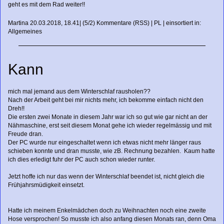
geht es mit dem Rad weiter!!
Martina
20.03.2018, 18.41
|
(5/2)
Kommentare
(
RSS
) |
PL
|
einsortiert in:
Allgemeines
Kann
mich mal jemand aus dem Winterschlaf rausholen??
Nach der Arbeit geht bei mir nichts mehr, ich bekomme einfach nicht den
Dreh!!
Die ersten zwei Monate in diesem Jahr war ich so gut wie gar nicht an der
Nähmaschine, erst seit diesem Monat gehe ich wieder regelmässig und mit
Freude dran.
Der PC wurde nur eingeschaltet wenn ich etwas nicht mehr länger raus
schieben konnte und dran musste, wie zB. Rechnung bezahlen. Kaum hatte
ich dies erledigt fuhr der PC auch schon wieder runter.
Jetzt hoffe ich nur das wenn der Winterschlaf beendet ist, nicht gleich die
Frühjahrsmüdigkeit einsetzt.
Hatte ich meinem Enkelmädchen doch zu Weihnachten noch eine zweite
Hose versprochen! So musste ich also anfang diesen Monats ran, denn Oma