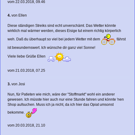
vom 22.03.2018, 09.46
4.
von Ellen
Diese ständigen Streiks sind echt unverschämt. Das Wetter könnte
wirklich mal wärmer werden, dieses Eisige tut einem richtig körperlich
weh. Daß du überhaupt so viel bei jedem Wetter mit dem
fährst
ist bewundernswert. Ich wünsche dir ganz viel Sonne!
Viele liebe Grüße Ellen
vom 21.03.2018, 07.25
3.
von
Josi
Nun, für Patieten wie mich, wäre der "Stoffmarkt" wohl ein anderer
gewesen. Ich müsste hier auch nur eine Stunde fahren und könnte 'nen
Shop aufsuchen. Muss ich ja nicht, da ich hier das Opiat umsonst
bekomme.
vom 20.03.2018, 21.10