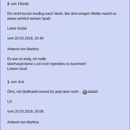
2.
von
19sixty
Ein recht kurzer Ausflug nach Venlo. Bei dem eisigen Wetter macht so
etwas wirklich keinen Spaß.
Liebe Grüße
vom 20.03.2018, 20.48
Antwort von Martina:
Es war so eisig, ich hatte
überhaupt keine Lust noch irgendwo zu bummeln!
Lieben Gruß
1.
von
Josi
Öhm, mit Stoffmarkt meinst Du jetzt aber nicht ...
bäääh
LG
vom 20.03.2018, 20.08
Antwort von Martina: