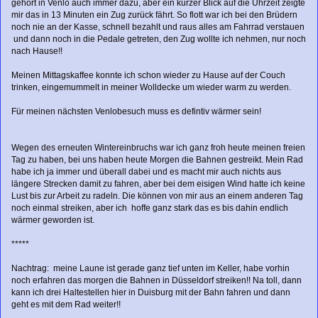
gehört in Venlo auch immer dazu, aber ein kurzer Blick auf die Uhrzeit zeigte
mir das in 13 Minuten ein Zug zurück fährt. So flott war ich bei den Brüdern
noch nie an der Kasse, schnell bezahlt und raus alles am Fahrrad verstauen
und dann noch in die Pedale getreten, den Zug wollte ich nehmen, nur noch
nach Hause!!
Meinen Mittagskaffee konnte ich schon wieder zu Hause auf der Couch
trinken, eingemummelt in meiner Wolldecke um wieder warm zu werden.
Für meinen nächsten Venlobesuch muss es defintiv wärmer sein!
Wegen des erneuten Wintereinbruchs war ich ganz froh heute meinen freien
Tag zu haben, bei uns haben heute Morgen die Bahnen gestreikt. Mein Rad
habe ich ja immer und überall dabei und es macht mir auch nichts aus
längere Strecken damit zu fahren, aber bei dem eisigen Wind hatte ich keine
Lust bis zur Arbeit zu radeln. Die können von mir aus an einem anderen Tag
noch einmal streiken, aber ich hoffe ganz stark das es bis dahin endlich
wärmer geworden ist.
*****
Nachtrag: meine Laune ist gerade ganz tief unten im Keller, habe vorhin
noch erfahren das morgen die Bahnen in Düsseldorf streiken!! Na toll, dann
kann ich drei Haltestellen hier in Duisburg mit der Bahn fahren und dann
geht es mit dem Rad weiter!!