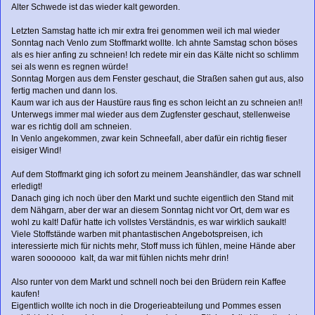
Alter Schwede ist das wieder kalt geworden.
Letzten Samstag hatte ich mir extra frei genommen weil ich mal wieder
Sonntag nach Venlo zum Stoffmarkt wollte. Ich ahnte Samstag schon böses
als es hier anfing zu schneien! Ich redete mir ein das Kälte nicht so schlimm
sei als wenn es regnen würde!
Sonntag Morgen aus dem Fenster geschaut, die Straßen sahen gut aus, also
fertig machen und dann los.
Kaum war ich aus der Haustüre raus fing es schon leicht an zu schneien an!!
Unterwegs immer mal wieder aus dem Zugfenster geschaut, stellenweise
war es richtig doll am schneien.
In Venlo angekommen, zwar kein Schneefall, aber dafür ein richtig fieser
eisiger Wind!
Auf dem Stoffmarkt ging ich sofort zu meinem Jeanshändler, das war schnell
erledigt!
Danach ging ich noch über den Markt und suchte eigentlich den Stand mit
dem Nähgarn, aber der war an diesem Sonntag nicht vor Ort, dem war es
wohl zu kalt! Dafür hatte ich vollstes Verständnis, es war wirklich saukalt!
Viele Stoffstände warben mit phantastischen Angebotspreisen, ich
interessierte mich für nichts mehr, Stoff muss ich fühlen, meine Hände aber
waren sooooooo kalt, da war mit fühlen nichts mehr drin!
Also runter von dem Markt und schnell noch bei den Brüdern rein Kaffee
kaufen!
Eigentlich wollte ich noch in die Drogerieabteilung und Pommes essen