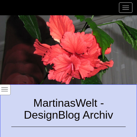
Toggle
naviga
MartinasWelt -
DesignBlog Archiv